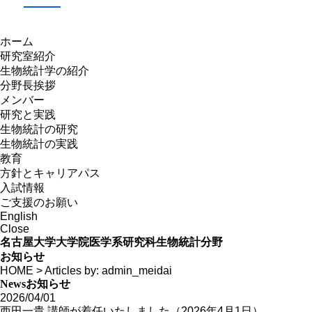
ホーム
研究室紹介
生物統計学の紹介
分野長挨拶
メンバー
研究と実践
生物統計の研究
生物統計の実践
教育
方針とキャリアパス
入試情報
ご支援のお願い
English
Close
名古屋大学大学院医学系研究科生物統計分野
お知らせ
HOME
>
Articles by: admin_meidai
News
お知らせ
2026/04/01
西田一貴 講師が着任いたしました（2026年4月1日）